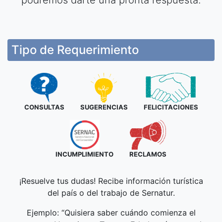
podremos darte una pronta respuesta.
Tipo de Requerimiento
(current)
(current)
(curren
CONSULTAS
SUGERENCIAS
FELICITACIONES
(current)
(current)
INCUMPLIMIENTO
RECLAMOS
¡Resuelve tus dudas! Recibe información turística
del país o del trabajo de Sernatur.
Ejemplo: “Quisiera saber cuándo comienza el